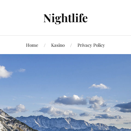
Nightlife
Home
Kasino
Privacy Policy