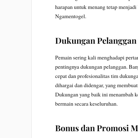
harapan untuk menang tetap menjadi 
Ngamentogel.
Dukungan Pelanggan 
Pemain sering kali menghadapi pertan
pentingnya dukungan pelanggan. Bany
cepat dan profesionalitas tim dukun
dihargai dan didengar, yang membuat 
Dukungan yang baik ini menambah 
bermain secara keseluruhan.
Bonus dan Promosi M