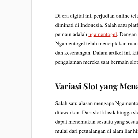
Di era digital ini, perjudian online t
diminati di Indonesia. Salah satu pla
pemain adalah
ngamentogel
. Dengan 
Ngamentogel telah menciptakan ruan
dan kesenangan. Dalam artikel ini, k
pengalaman mereka saat bermain slo
Variasi Slot yang Men
Salah satu alasan mengapa Ngamentoge
ditawarkan. Dari slot klasik hingga sl
dapat menemukan sesuatu yang sesua
mulai dari petualangan di alam liar 