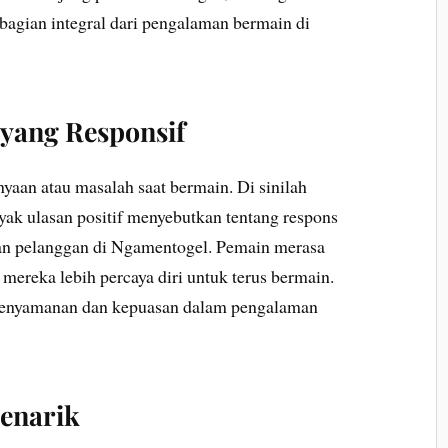
bagian integral dari pengalaman bermain di
yang Responsif
yaan atau masalah saat bermain. Di sinilah
ak ulasan positif menyebutkan tentang respons
gan pelanggan di Ngamentogel. Pemain merasa
mereka lebih percaya diri untuk terus bermain.
kenyamanan dan kepuasan dalam pengalaman
enarik