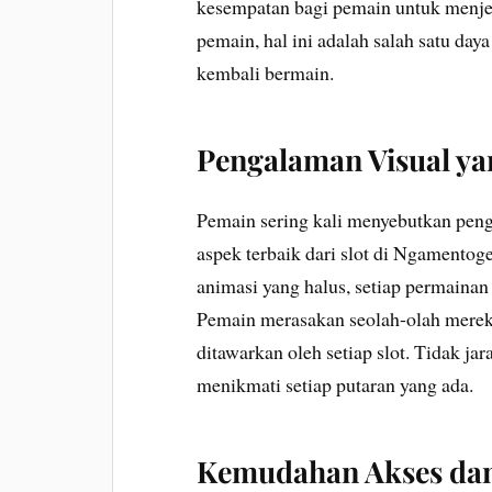
kesempatan bagi pemain untuk menje
pemain, hal ini adalah salah satu d
kembali bermain.
Pengalaman Visual y
Pemain sering kali menyebutkan pen
aspek terbaik dari slot di Ngamentoge
animasi yang halus, setiap permain
Pemain merasakan seolah-olah mereka
ditawarkan oleh setiap slot. Tidak j
menikmati setiap putaran yang ada.
Kemudahan Akses dan