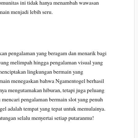
omunitas ini tidak hanya menambah wawasan
ain menjadi lebih seru.
kan pengalaman yang beragam dan menarik bagi
 yang melimpah hingga pengalaman visual yang
menciptakan lingkungan bermain yang
pemain menegaskan bahwa Ngamentogel berhasil
nya mengutamakan hiburan, tetapi juga peluang
 mencari pengalaman bermain slot yang penuh
l adalah tempat yang tepat untuk memulainya.
ungan selalu menyertai setiap putaranmu!