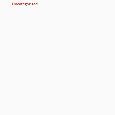
Uncategorized