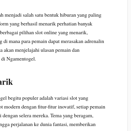
elah menjadi salah satu bentuk hiburan yang paling
tform yang berhasil menarik perhatian banyak
berbagai pilihan slot online yang menarik,
g di mana para pemain dapat merasakan adrenalin
ita akan menjelajahi ulasan pemain dan
t di Ngamentogel.
arik
l begitu populer adalah variasi slot yang
ot modern dengan fitur-fitur inovatif, setiap pemain
i dengan selera mereka. Tema yang beragam,
hingga perjalanan ke dunia fantasi, memberikan