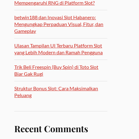
Mempengaruhi RNG di Platform Slot?
betwin188 dan Inovasi Slot Habanero:
Mengungkap Perpaduan Visual, Fitur, dan
Gameplay
Ulasan Tampilan UI Terbaru Platform Slot
yang Lebih Modern dan Ramah Pengguna
Trik Beli Freespin (Buy Spin) di Toto Slot
Biar Gak Rugi
Struktur Bonus Slot: Cara Maksimalkan
Peluang
Recent Comments