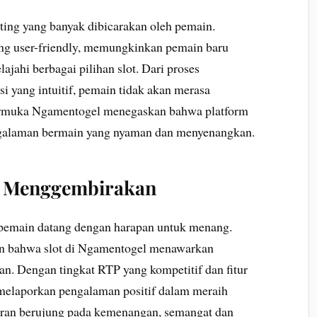
ing yang banyak dibicarakan oleh pemain.
g user-friendly, memungkinkan pemain baru
jahi berbagai pilihan slot. Dari proses
i yang intuitif, pemain tidak akan merasa
ntarmuka Ngamentogel menegaskan bahwa platform
ngalaman bermain yang nyaman dan menyenangkan.
g Menggembirakan
 pemain datang dengan harapan untuk menang.
an bahwa slot di Ngamentogel menawarkan
. Dengan tingkat RTP yang kompetitif dan fitur
melaporkan pengalaman positif dalam meraih
ran berujung pada kemenangan, semangat dan