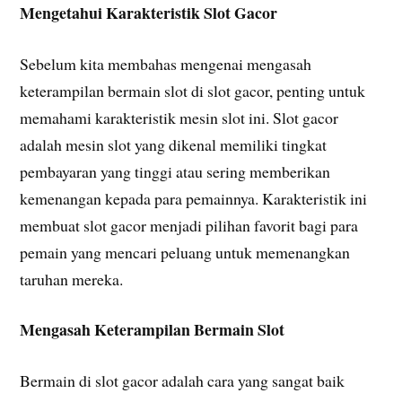
Mengetahui Karakteristik Slot Gacor
Sebelum kita membahas mengenai mengasah
keterampilan bermain slot di slot gacor, penting untuk
memahami karakteristik mesin slot ini. Slot gacor
adalah mesin slot yang dikenal memiliki tingkat
pembayaran yang tinggi atau sering memberikan
kemenangan kepada para pemainnya. Karakteristik ini
membuat slot gacor menjadi pilihan favorit bagi para
pemain yang mencari peluang untuk memenangkan
taruhan mereka.
Mengasah Keterampilan Bermain Slot
Bermain di slot gacor adalah cara yang sangat baik