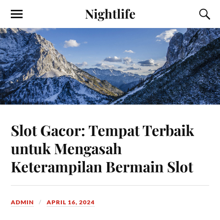
Nightlife
Slot Gacor: Tempat Terbaik
untuk Mengasah
Keterampilan Bermain Slot
ADMIN
APRIL 16, 2024