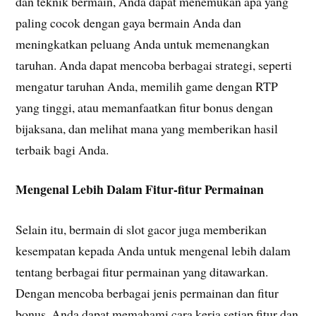
dan teknik bermain, Anda dapat menemukan apa yang
paling cocok dengan gaya bermain Anda dan
meningkatkan peluang Anda untuk memenangkan
taruhan. Anda dapat mencoba berbagai strategi, seperti
mengatur taruhan Anda, memilih game dengan RTP
yang tinggi, atau memanfaatkan fitur bonus dengan
bijaksana, dan melihat mana yang memberikan hasil
terbaik bagi Anda.
Mengenal Lebih Dalam Fitur-fitur Permainan
Selain itu, bermain di slot gacor juga memberikan
kesempatan kepada Anda untuk mengenal lebih dalam
tentang berbagai fitur permainan yang ditawarkan.
Dengan mencoba berbagai jenis permainan dan fitur
bonus, Anda dapat memahami cara kerja setiap fitur dan