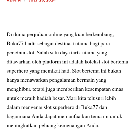
ADMIN
JULY 26, 2024
Di dunia perjudian online yang kian berkembang,
Buka77 hadir sebagai destinasi utama bagi para
pencinta slot. Salah satu daya tarik utama yang
ditawarkan oleh platform ini adalah koleksi slot bertema
superhero yang memikat hati. Slot bertema ini bukan
hanya menawarkan pengalaman bermain yang
menghibur, tetapi juga memberikan kesempatan emas
untuk meraih hadiah besar. Mari kita telusuri lebih
dalam mengenai slot superhero di Buka77 dan
bagaimana Anda dapat memanfaatkan tema ini untuk
meningkatkan peluang kemenangan Anda.