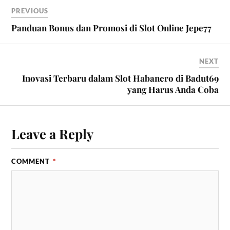
PREVIOUS
Panduan Bonus dan Promosi di Slot Online Jepe77
NEXT
Inovasi Terbaru dalam Slot Habanero di Badut69
yang Harus Anda Coba
Leave a Reply
COMMENT
*