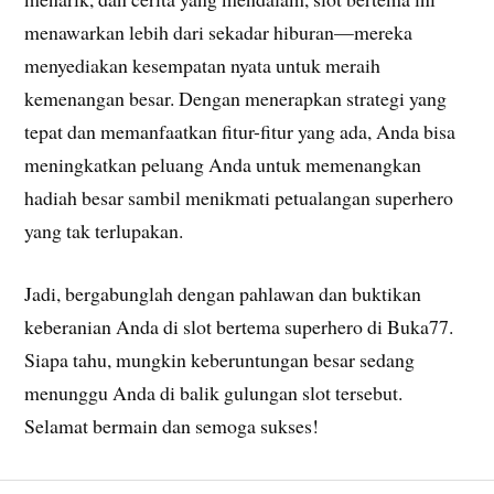
menawarkan lebih dari sekadar hiburan—mereka
menyediakan kesempatan nyata untuk meraih
kemenangan besar. Dengan menerapkan strategi yang
tepat dan memanfaatkan fitur-fitur yang ada, Anda bisa
meningkatkan peluang Anda untuk memenangkan
hadiah besar sambil menikmati petualangan superhero
yang tak terlupakan.
Jadi, bergabunglah dengan pahlawan dan buktikan
keberanian Anda di slot bertema superhero di Buka77.
Siapa tahu, mungkin keberuntungan besar sedang
menunggu Anda di balik gulungan slot tersebut.
Selamat bermain dan semoga sukses!