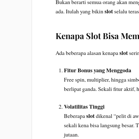
Bukan berarti semua orang akan meng
slot
ada. Itulah yang bikin
selalu tera
Kenapa Slot Bisa Me
slot
Ada beberapa alasan kenapa
seri
Fitur Bonus yang Menggoda
Free spin, multiplier, hingga si
berlipat ganda. Sekali fitur aktif,
Volatilitas Tinggi
slot
Beberapa
dikenal “pelit di aw
sekali kena bisa langsung besar. T
jutaan.