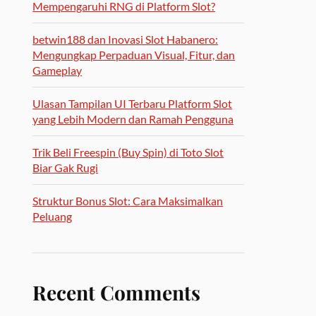
Mempengaruhi RNG di Platform Slot?
betwin188 dan Inovasi Slot Habanero:
Mengungkap Perpaduan Visual, Fitur, dan
Gameplay
Ulasan Tampilan UI Terbaru Platform Slot
yang Lebih Modern dan Ramah Pengguna
Trik Beli Freespin (Buy Spin) di Toto Slot
Biar Gak Rugi
Struktur Bonus Slot: Cara Maksimalkan
Peluang
Recent Comments