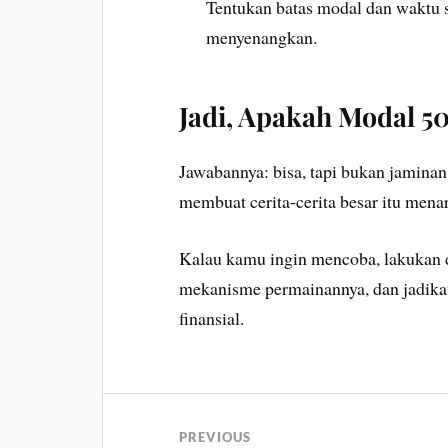
Tentukan batas modal dan waktu se
menyenangkan.
Jadi, Apakah Modal 50r
Jawabannya: bisa, tapi bukan jaminan
membuat cerita-cerita besar itu menar
Kalau kamu ingin mencoba, lakukan d
mekanisme permainannya, dan jadik
finansial.
PREVIOUS