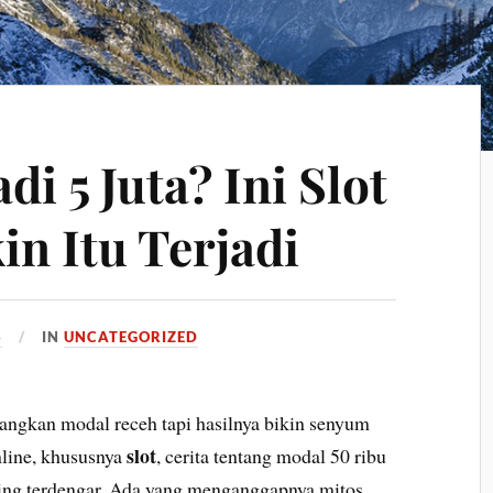
di 5 Juta? Ini Slot
in Itu Terjadi
6
IN
UNCATEGORIZED
ngkan modal receh tapi hasilnya bikin senyum
slot
line, khususnya
, cerita tentang modal 50 ribu
ing terdengar. Ada yang menganggapnya mitos,