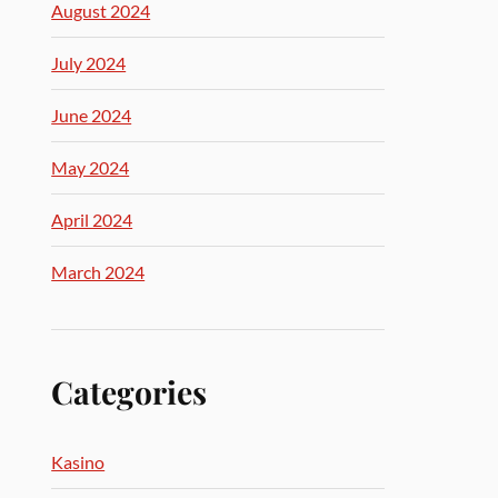
August 2024
July 2024
June 2024
May 2024
April 2024
March 2024
Categories
Kasino