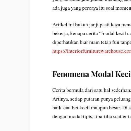
ada juga yang percaya itu soal momen,
Artikel ini bukan janji pasti kaya me
bekerja, kenapa cerita “modal kecil cu
diperhatikan biar main tetap fun tanp
https://interiorfurniturewarehouse.co
Fenomena Modal Kecil,
Cerita bermula dari satu hal sederhan
Artinya, setiap putaran punya peluan
baik saat bet kecil maupun besar. Di
dengan modal tipis, tiba-tiba scatter 