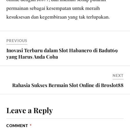
permainan sebagai kesempatan untuk meraih
kesuksesan dan kegembiraan yang tak terlupakan.
PREVIOUS
Inovasi Terbaru dalam Slot Habanero di Badut69
yang Harus Anda Coba
NEXT
Rahasia Sukses Bermain Slot Online di Broslot88
Leave a Reply
COMMENT
*