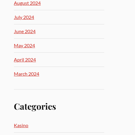
August 2024
July 2024
June 2024
May 2024
April 2024
March 2024
Categories
Kasino