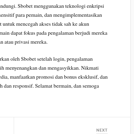
indungi. Sbobet menggunakan teknologi enkripsi
 sensitif para pemain, dan mengimplementasikan
 untuk mencegah akses tidak sah ke akun
main dapat fokus pada pengalaman berjudi mereka
n atau privasi mereka.
arkan oleh Sbobet setelah login, pengalaman
ebih menyenangkan dan mengasyikkan. Nikmati
edia, manfaatkan promosi dan bonus eksklusif, dan
h dan responsif. Selamat bermain, dan semoga
NEXT