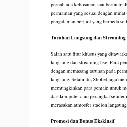
pernah ada kebosanan saat bermain 
permainan yang sesuai dengan minat 
pengalaman berjudi yang berbeda set
Taruhan Langsung dan Streaming 
Salah satu fitur khusus yang ditawark
langsung dan streaming live. Para pe
dengan memasang taruhan pada perma
langsung. Selain itu, Sbobet juga me
memungkinkan para pemain untuk men
dari komputer atau perangkat seluler 
merasakan atmosfer stadion langsung
Promosi dan Bonus Eksklusif