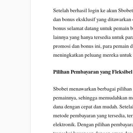
Setelah berhasil login ke akun Sbobe
dan bonus eksklusif yang ditawarkan 
bonus selamat datang untuk pemain b
lainnya yang hanya tersedia untuk p
promosi dan bonus ini, para pemain 
meningkatkan peluang mereka untuk
Pilihan Pembayaran yang Fleksibel
Sbobet menawarkan berbagai pilihan 
pemainnya, sehingga memudahkan me
dana dengan cepat dan mudah. Setelah
metode pembayaran yang tersedia, ter
elektronik. Dengan pilihan pembayara
transaksi keuangan dengan aman dan 