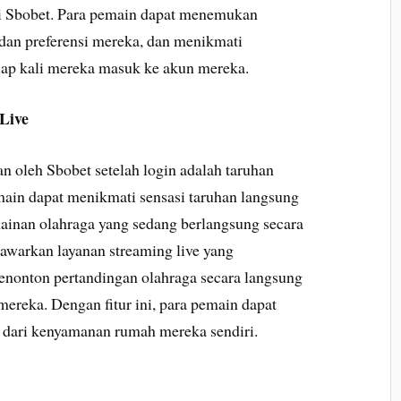
di Sbobet. Para pemain dapat menemukan
dan preferensi mereka, dan menikmati
iap kali mereka masuk ke akun mereka.
Live
an oleh Sbobet setelah login adalah taruhan
main dapat menikmati sensasi taruhan langsung
inan olahraga yang sedang berlangsung secara
nawarkan layanan streaming live yang
onton pertandingan olahraga secara langsung
mereka. Dengan fitur ini, para pemain dapat
 dari kenyamanan rumah mereka sendiri.