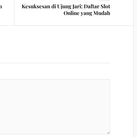
n
Kesuksesan di Ujung Jari: Daftar Slot
Online yang Mudah