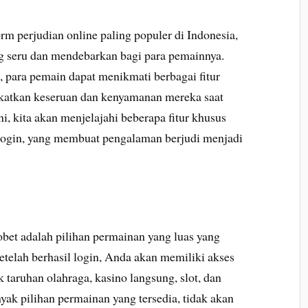
orm perjudian online paling populer di Indonesia,
 seru dan mendebarkan bagi para pemainnya.
t, para pemain dapat menikmati berbagai fitur
katkan keseruan dan kenyamanan mereka saat
ni, kita akan menjelajahi beberapa fitur khusus
 login, yang membuat pengalaman berjudi menjadi
bet adalah pilihan permainan yang luas yang
telah berhasil login, Anda akan memiliki akses
 taruhan olahraga, kasino langsung, slot, dan
yak pilihan permainan yang tersedia, tidak akan