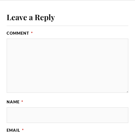
Leave a Reply
COMMENT
*
NAME
*
EMAIL
*