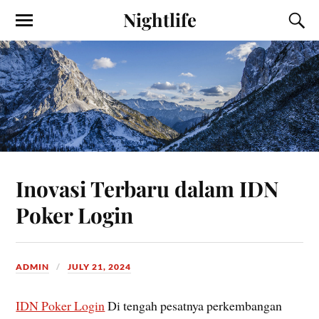
Nightlife
Inovasi Terbaru dalam IDN
Poker Login
ADMIN
JULY 21, 2024
IDN Poker Login
Di tengah pesatnya perkembangan