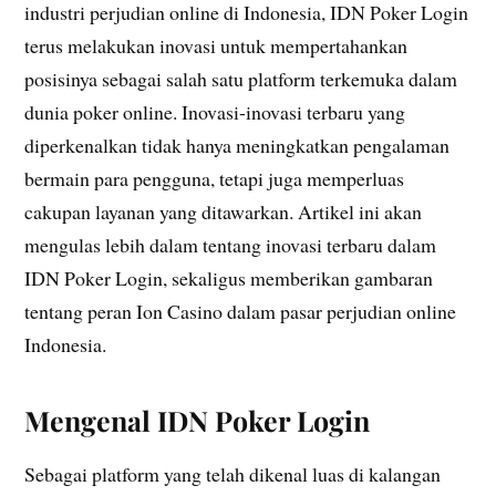
industri perjudian online di Indonesia, IDN Poker Login
terus melakukan inovasi untuk mempertahankan
posisinya sebagai salah satu platform terkemuka dalam
dunia poker online. Inovasi-inovasi terbaru yang
diperkenalkan tidak hanya meningkatkan pengalaman
bermain para pengguna, tetapi juga memperluas
cakupan layanan yang ditawarkan. Artikel ini akan
mengulas lebih dalam tentang inovasi terbaru dalam
IDN Poker Login, sekaligus memberikan gambaran
tentang peran Ion Casino dalam pasar perjudian online
Indonesia.
Mengenal IDN Poker Login
Sebagai platform yang telah dikenal luas di kalangan