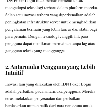
IDN Poker Login tidak pernah berhenti untuk
mengadopsi teknologi terbaru dalam platform mereka.
Salah satu inovasi terbaru yang diperkenalkan adalah
peningkatan infrastruktur server untuk menghadirkan
pengalaman bermain yang lebih lancar dan stabil bagi
para pemain. Dengan teknologi canggih ini, para
pengguna dapat menikmati permainan tanpa lag atau
gangguan teknis yang mengganggu.
2. Antarmuka Pengguna yang Lebih
Intuitif
Inovasi lain yang dilakukan oleh IDN Poker Login
adalah perbaikan pada antarmuka pengguna. Mereka
terus melakukan penyesuaian dan perbaikan
berdasarkan umpan balik dari para pengguna untuk