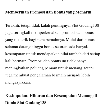
Memberikan Promosi dan Bonus yang Menarik
Terakhir, tetapi tidak kalah pentingnya, Slot Gudang138
juga seringkali memperkenalkan promosi dan bonus
yang menarik bagi para pemainnya. Mulai dari bonus
selamat datang hingga bonus setoran, ada banyak
kesempatan untuk mendapatkan nilai tambah dari setiap
kali bermain. Promosi dan bonus ini tidak hanya
meningkatkan peluang pemain untuk menang, tetapi
juga membuat pengalaman bermain menjadi lebih
mengasyikkan.
Kesimpulan: Hiburan dan Kesempatan Menang di
Dunia Slot Gudang138