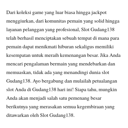
Dari koleksi game yang luar biasa hingga jackpot
menggiurkan, dari komunitas pemain yang solid hingga
layanan pelanggan yang profesional, Slot Gudang138
telah berhasil menciptakan sebuah tempat di mana para
pemain dapat menikmati hiburan sekaligus memiliki
kesempatan untuk meraih kemenangan besar. Jika Anda
mencari pengalaman bermain yang mendebarkan dan
memuaskan, tidak ada yang menandingi dunia slot
Gudang138. Ayo bergabung dan mulailah petualangan
slot Anda di Gudang138 hari ini! Siapa tahu, mungkin
Anda akan menjadi salah satu pemenang besar
berikutnya yang merasakan semua kegembiraan yang
ditawarkan oleh Slot Gudang138.