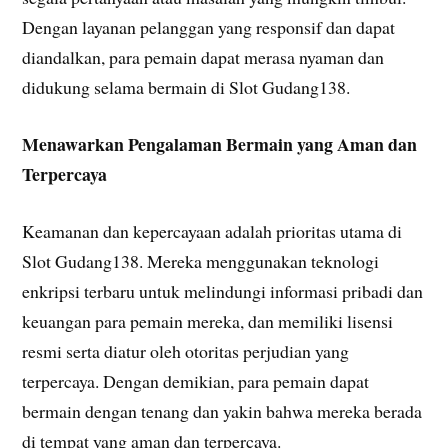
Dengan layanan pelanggan yang responsif dan dapat
diandalkan, para pemain dapat merasa nyaman dan
didukung selama bermain di Slot Gudang138.
Menawarkan Pengalaman Bermain yang Aman dan
Terpercaya
Keamanan dan kepercayaan adalah prioritas utama di
Slot Gudang138. Mereka menggunakan teknologi
enkripsi terbaru untuk melindungi informasi pribadi dan
keuangan para pemain mereka, dan memiliki lisensi
resmi serta diatur oleh otoritas perjudian yang
terpercaya. Dengan demikian, para pemain dapat
bermain dengan tenang dan yakin bahwa mereka berada
di tempat yang aman dan terpercaya.