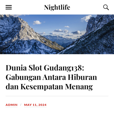
Nightlife
Dunia Slot Gudang138:
Gabungan Antara Hiburan
dan Kesempatan Menang
ADMIN
MAY 11, 2024