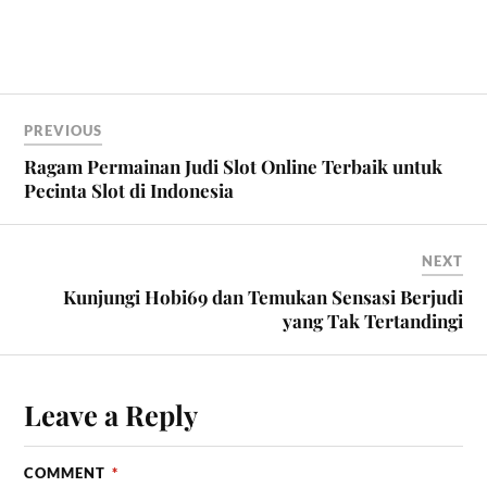
PREVIOUS
Ragam Permainan Judi Slot Online Terbaik untuk
Pecinta Slot di Indonesia
NEXT
Kunjungi Hobi69 dan Temukan Sensasi Berjudi
yang Tak Tertandingi
Leave a Reply
COMMENT
*