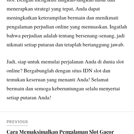
menerapkan strategi yang tepat, Anda dapat
meningkatkan keterampilan bermain dan menikmati
pengalaman perjudian online yang memuaskan. Ingatlah
bahwa perjudian adalah tentang bersenang-senang, jadi
nikmati setiap putaran dan tetaplah bertanggung jawab.
Jadi, siap untuk memulai perjalanan Anda di dunia slot
online? Bergabunglah dengan situs IDN slot dan
temukan keseruan yang menanti Anda! Selamat
bermain dan semoga keberuntungan selalu menyertai
setiap putaran Anda!
PREVIOUS
Cara Memaksimalkan Pengalaman Slot Gacor