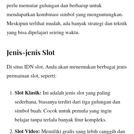
perlu memutar gulungan dan berharap untuk
mendapatkan kombinasi simbol yang menguntungkan.
Meskipun terlihat mudah, ada banyak strategi dan teknik
yang bisa dipelajari seiring waktu.
Jenis-jenis Slot
Di situs IDN slot, Anda akan menemukan berbagai jenis
permainan slot, seperti:
Slot Klasik:
Ini adalah jenis slot yang paling
sederhana, biasanya terdiri dari tiga gulungan dan
simbol buah. Cocok untuk pemula yang ingin
belajar tanpa terlalu banyak fitur kompleks.
Slot Video:
Memiliki grafis yang lebih canggih dan