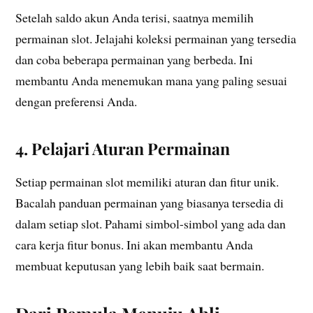
Setelah saldo akun Anda terisi, saatnya memilih
permainan slot. Jelajahi koleksi permainan yang tersedia
dan coba beberapa permainan yang berbeda. Ini
membantu Anda menemukan mana yang paling sesuai
dengan preferensi Anda.
4. Pelajari Aturan Permainan
Setiap permainan slot memiliki aturan dan fitur unik.
Bacalah panduan permainan yang biasanya tersedia di
dalam setiap slot. Pahami simbol-simbol yang ada dan
cara kerja fitur bonus. Ini akan membantu Anda
membuat keputusan yang lebih baik saat bermain.