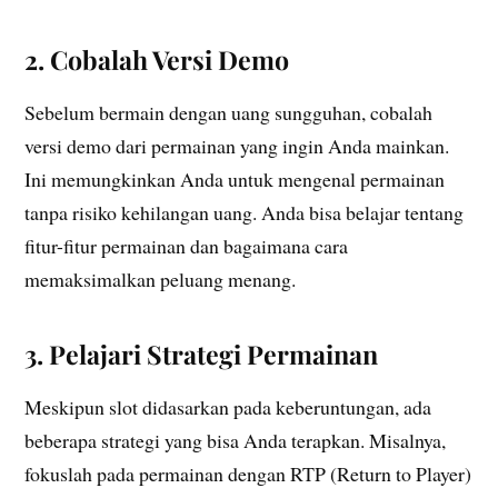
2. Cobalah Versi Demo
Sebelum bermain dengan uang sungguhan, cobalah
versi demo dari permainan yang ingin Anda mainkan.
Ini memungkinkan Anda untuk mengenal permainan
tanpa risiko kehilangan uang. Anda bisa belajar tentang
fitur-fitur permainan dan bagaimana cara
memaksimalkan peluang menang.
3. Pelajari Strategi Permainan
Meskipun slot didasarkan pada keberuntungan, ada
beberapa strategi yang bisa Anda terapkan. Misalnya,
fokuslah pada permainan dengan RTP (Return to Player)