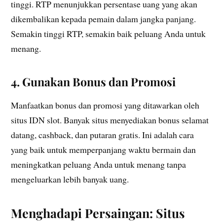
tinggi. RTP menunjukkan persentase uang yang akan
dikembalikan kepada pemain dalam jangka panjang.
Semakin tinggi RTP, semakin baik peluang Anda untuk
menang.
4. Gunakan Bonus dan Promosi
Manfaatkan bonus dan promosi yang ditawarkan oleh
situs IDN slot. Banyak situs menyediakan bonus selamat
datang, cashback, dan putaran gratis. Ini adalah cara
yang baik untuk memperpanjang waktu bermain dan
meningkatkan peluang Anda untuk menang tanpa
mengeluarkan lebih banyak uang.
Menghadapi Persaingan: Situs