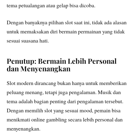
tema petualangan atau gelap bisa dicoba.
Dengan banyaknya pilihan slot saat ini, tidak ada alasan
untuk memaksakan diri bermain permainan yang tidak
sesuai suasana hati.
Penutup: Bermain Lebih Personal
dan Menyenangkan
Slot modern dirancang bukan hanya untuk memberikan
peluang menang, tetapi juga pengalaman. Musik dan
tema adalah bagian penting dari pengalaman tersebut.
Dengan memilih slot yang sesuai mood, pemain bisa
menikmati online gambling secara lebih personal dan
menyenangkan.