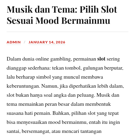
Musik dan Tema: Pilih Slot
Sesuai Mood Bermainmu
ADMIN
JANUARY 14, 2026
slot
Dalam dunia online gambling, permainan
sering
dianggap sederhana: tekan tombol, gulungan berputar,
lalu berharap simbol yang muncul membawa
keberuntungan. Namun, jika diperhatikan lebih dalam,
slot bukan hanya soal angka dan peluang. Musik dan
tema memainkan peran besar dalam membentuk
suasana hati pemain. Bahkan, pilihan slot yang tepat
bisa menyesuaikan mood bermainmu, entah itu ingin
santai, bersemangat, atau mencari tantangan