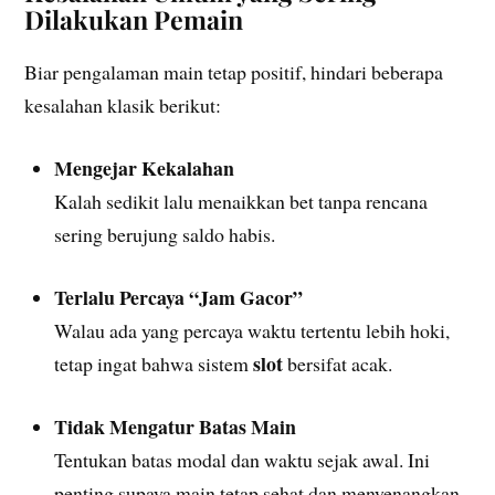
Dilakukan Pemain
Biar pengalaman main tetap positif, hindari beberapa
kesalahan klasik berikut:
Mengejar Kekalahan
Kalah sedikit lalu menaikkan bet tanpa rencana
sering berujung saldo habis.
Terlalu Percaya “Jam Gacor”
Walau ada yang percaya waktu tertentu lebih hoki,
slot
tetap ingat bahwa sistem
bersifat acak.
Tidak Mengatur Batas Main
Tentukan batas modal dan waktu sejak awal. Ini
penting supaya main tetap sehat dan menyenangkan.