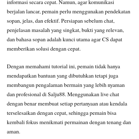
informasi secara cepat. Namun, agar komunikasi
berjalan lancar, pemain perlu menggunakan pendekatan
sopan, jelas, dan efektif. Persiapan sebelum chat,
penjelasan masalah yang singkat, bukti yang relevan,
dan bahasa sopan adalah kunci utama agar CS dapat
memberikan solusi dengan cepat.
Dengan memahami tutorial ini, pemain tidak hanya
mendapatkan bantuan yang dibutuhkan tetapi juga
membangun pengalaman bermain yang lebih nyaman
dan profesional di Salju88. Menggunakan live chat
dengan benar membuat setiap pertanyaan atau kendala
terselesaikan dengan cepat, sehingga pemain bisa
kembali fokus menikmati permainan dengan tenang dan
aman.