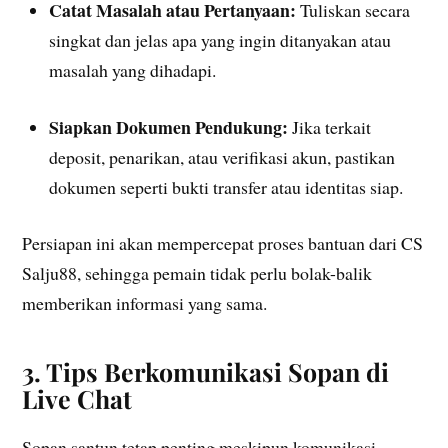
Catat Masalah atau Pertanyaan:
Tuliskan secara
singkat dan jelas apa yang ingin ditanyakan atau
masalah yang dihadapi.
Siapkan Dokumen Pendukung:
Jika terkait
deposit, penarikan, atau verifikasi akun, pastikan
dokumen seperti bukti transfer atau identitas siap.
Persiapan ini akan mempercepat proses bantuan dari CS
Salju88, sehingga pemain tidak perlu bolak-balik
memberikan informasi yang sama.
3. Tips Berkomunikasi Sopan di
Live Chat
Sopan santun tetap penting meskipun komunikasi