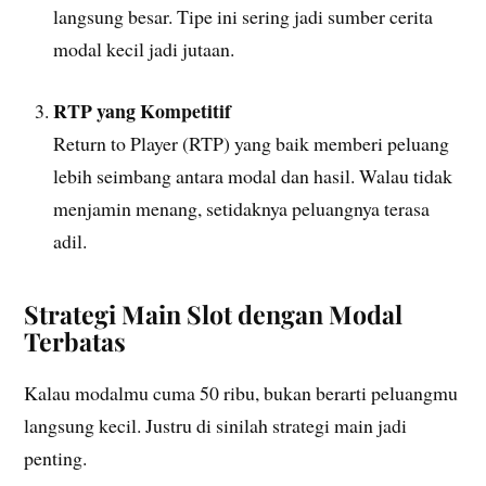
langsung besar. Tipe ini sering jadi sumber cerita
modal kecil jadi jutaan.
RTP yang Kompetitif
Return to Player (RTP) yang baik memberi peluang
lebih seimbang antara modal dan hasil. Walau tidak
menjamin menang, setidaknya peluangnya terasa
adil.
Strategi Main Slot dengan Modal
Terbatas
Kalau modalmu cuma 50 ribu, bukan berarti peluangmu
langsung kecil. Justru di sinilah strategi main jadi
penting.