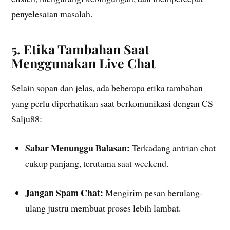
penyelesaian masalah.
5. Etika Tambahan Saat
Menggunakan Live Chat
Selain sopan dan jelas, ada beberapa etika tambahan
yang perlu diperhatikan saat berkomunikasi dengan CS
Salju88:
Sabar Menunggu Balasan:
Terkadang antrian chat
cukup panjang, terutama saat weekend.
Jangan Spam Chat:
Mengirim pesan berulang-
ulang justru membuat proses lebih lambat.