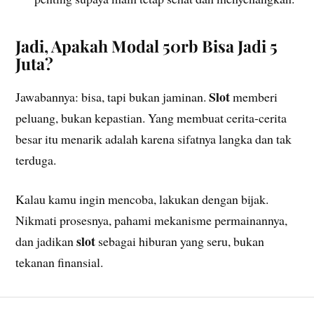
Jadi, Apakah Modal 50rb Bisa Jadi 5
Juta?
Slot
Jawabannya: bisa, tapi bukan jaminan.
memberi
peluang, bukan kepastian. Yang membuat cerita-cerita
besar itu menarik adalah karena sifatnya langka dan tak
terduga.
Kalau kamu ingin mencoba, lakukan dengan bijak.
Nikmati prosesnya, pahami mekanisme permainannya,
slot
dan jadikan
sebagai hiburan yang seru, bukan
tekanan finansial.