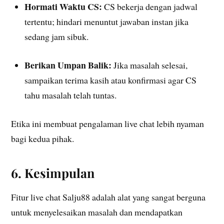
Hormati Waktu CS:
CS bekerja dengan jadwal
tertentu; hindari menuntut jawaban instan jika
sedang jam sibuk.
Berikan Umpan Balik:
Jika masalah selesai,
sampaikan terima kasih atau konfirmasi agar CS
tahu masalah telah tuntas.
Etika ini membuat pengalaman live chat lebih nyaman
bagi kedua pihak.
6. Kesimpulan
Fitur live chat Salju88 adalah alat yang sangat berguna
untuk menyelesaikan masalah dan mendapatkan