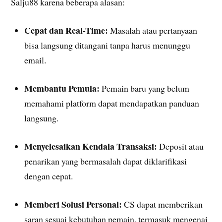
Salju88 karena beberapa alasan:
Cepat dan Real-Time:
Masalah atau pertanyaan
bisa langsung ditangani tanpa harus menunggu
email.
Membantu Pemula:
Pemain baru yang belum
memahami platform dapat mendapatkan panduan
langsung.
Menyelesaikan Kendala Transaksi:
Deposit atau
penarikan yang bermasalah dapat diklarifikasi
dengan cepat.
Memberi Solusi Personal:
CS dapat memberikan
saran sesuai kebutuhan pemain, termasuk mengenai