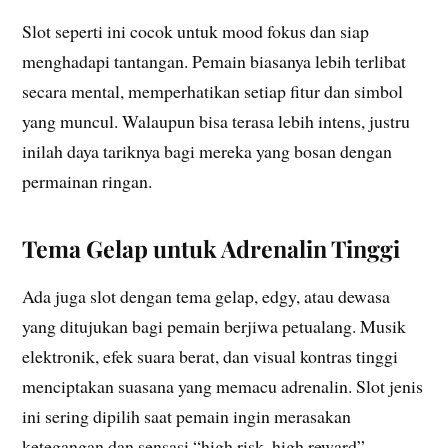
Slot seperti ini cocok untuk mood fokus dan siap
menghadapi tantangan. Pemain biasanya lebih terlibat
secara mental, memperhatikan setiap fitur dan simbol
yang muncul. Walaupun bisa terasa lebih intens, justru
inilah daya tariknya bagi mereka yang bosan dengan
permainan ringan.
Tema Gelap untuk Adrenalin Tinggi
Ada juga slot dengan tema gelap, edgy, atau dewasa
yang ditujukan bagi pemain berjiwa petualang. Musik
elektronik, efek suara berat, dan visual kontras tinggi
menciptakan suasana yang memacu adrenalin. Slot jenis
ini sering dipilih saat pemain ingin merasakan
ketegangan dan sensasi “high risk, high reward”.