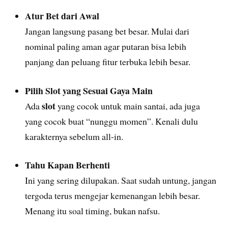
Atur Bet dari Awal
Jangan langsung pasang bet besar. Mulai dari
nominal paling aman agar putaran bisa lebih
panjang dan peluang fitur terbuka lebih besar.
Pilih Slot yang Sesuai Gaya Main
slot
Ada
yang cocok untuk main santai, ada juga
yang cocok buat “nunggu momen”. Kenali dulu
karakternya sebelum all-in.
Tahu Kapan Berhenti
Ini yang sering dilupakan. Saat sudah untung, jangan
tergoda terus mengejar kemenangan lebih besar.
Menang itu soal timing, bukan nafsu.